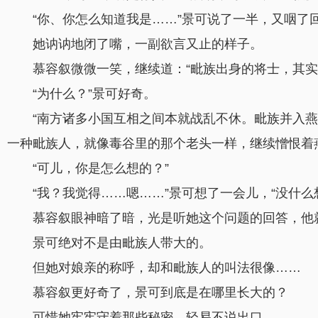
“你、你怎么知道我是……”景可说了一半，又咽
她讷讷地闭了嘴，一副欲言又止的样子。
慕容叙微微一笑，继续道：“毗族出身的将士，其实
“为什么？”景可好奇。
“南方诸多小国互相之间本就战乱不休。毗族并入
一种毗族人，就像毒谷里的那个老头一样，继续憎恨着
“可儿，你是怎么想的？”
“我？我觉得……嗯……”景可想了一会儿，“没什么
慕容叙眼神暗了暗，光是听她这个问题的回答，他
景可绝对不是由毗族人带大的。
但她对娘亲的称呼，却和毗族人的叫法很像……
慕容叙更好奇了，景可到底是在哪里长大的？
可惜她牢牢守着那些秘密，轻易不说出口。