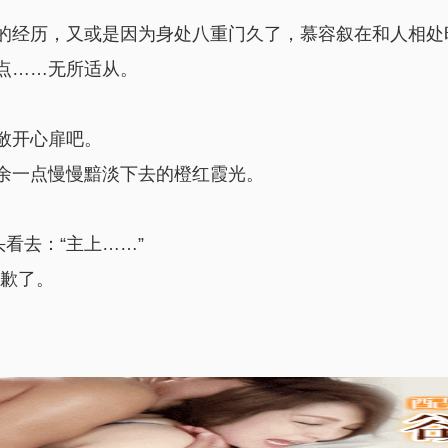
的经历，又或是因为身处八重门久了，慕容叙在和人相处
点……无所适从。
敞开心扉吧。
余一点慢慢黯淡下去的橙红霞光。
看去：“主上……”
抱歉了。