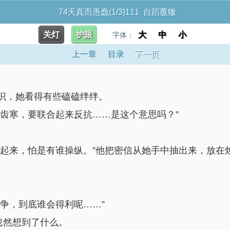
74天真而愚蠢(1/3)111 自蹈覆辙
关灯
护眼
大
中
小
字体：
上一章
目录
下一页
识，她看得有些磕磕绊绊。
齿寒，要联合起来反抗……是这个意思吗？”
合起来，怕是有谁操纵。”他把密信从她手中抽出来，放在
争，到底谁会得利呢……”
忽然想到了什么。