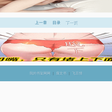
上一章
目录
下一页
我的书架网网
|
腐文书
|
飞言情