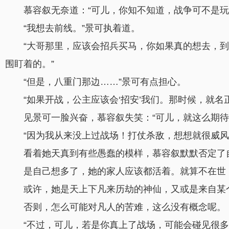
慕容叙无奈道：“可儿，你知不知道，战争可不是玩
“我想去前线。”景可执着道。
“大哥那里，应该会招兵买马，你如果真的想去，
围盯着的。”
“但是，八重门那边……”景可有点担心。
“如果开战，公主应该会‘招安’我们。那时候，就名
见景可一脸兴奋，慕容叙失笑：“可儿，就这么期待
“因为我从来没上过战场！打仗杀敌，想想就很威风
看着她天真到有些愚蠢的模样，慕容叙默默否定了
是自己想多了，她的家人应该都活着。就算不在世
或许，她是天上下凡来历劫的神仙，又或是来自某
否则，怎么可能对凡人的苦难，这么没有概念呢。
“不过，可儿，若是你真上了战场，可能会碰见很多