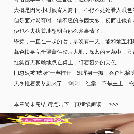
大概是因为小时候寄人篱下、不得不处处看人眼色
但是面对景可时，猜不透的东西太多，反而让他有
便也不去执着地想明白那么多事情了。
毕竟，一直在一起的话，早晚有一天，能和她互相
暮色快要完全覆盖住整片大地，深蓝的天幕中，只
红棠百无聊赖地趴在桌上，盯着窗外的天色。
门忽然被“吱呀”一声推开，她浑身一振，兴奋地抬头
天冬推着麦冬进来了：“呵呵，红棠，不是主上，
本章尚未完结,请点击下一页继续阅读---->>>