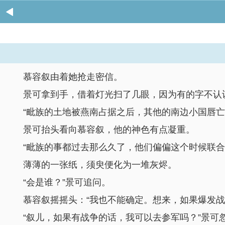
慕容叙由着她抢走密信。
景可拿到手，借着灯光扫了几眼，因为有的字不认
“毗族的土地被燕南占据之后，其他的南边小国唇亡
景可抬头看向慕容叙，他的神色有点凝重。
“毗族的事都过去那么久了，他们偏偏这个时候联
薄薄的一张纸，须臾便化为一堆灰烬。
“会是谁？”景可追问。
慕容叙摇摇头：“我也不能确定。想来，如果爆发战
“叙儿，如果有战争的话，我可以去参军吗？”景可