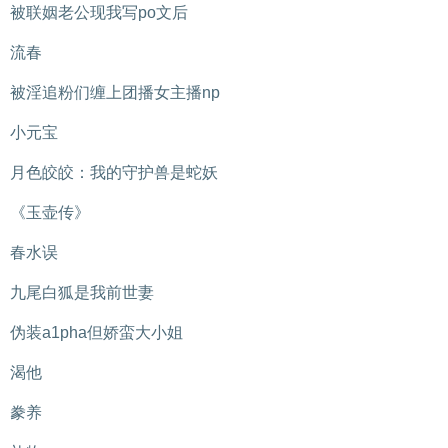
被联姻老公现我写po文后
流春
被淫追粉们缠上团播女主播np
小元宝
月色皎皎：我的守护兽是蛇妖
《玉壶传》
春水误
九尾白狐是我前世妻
伪装a1pha但娇蛮大小姐
渴他
豢养