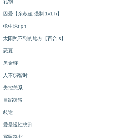
礼物
囚爱【亲叔侄 强制 1v1 h】
帐中珠nph
太阳照不到的地方【百合 s】
恶夏
黑金链
人不弱智时
失控关系
自蹈覆辙
歧途
爱是慢性绞刑
雾照路北