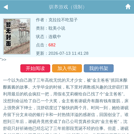
驯养游戏（强制）
作者：
克拉拉不吃茄子
类别：耽美小说
状态：连载中
点击：
682
更新：2026-07-13 11:41:28
">>
开始阅读
加入书架
我的书架
一个以为自己跑了三年高枕无忧的天才少女，被“金主爸爸”抓回来酿
酿酱酱的故事。大学毕业的时候，私下里对调教感兴趣的沈舒窈打算
利用最后的机会疯狂一把，用假名艾莉榭给自己找了个“金主爸爸”。
没想到命运给了自己一个大奖，金主爸爸谢砚舟有颜有钱有腹肌，床
上强势床下绅士，沈舒窈度过了愉快的两个月。时间一到，她给谢砚
舟留下分文未动的银行卡和一封热情洋溢的感谢信，回国创业了。谁
想到三年后，谢砚舟竟然变成了自己公司货真价实的“金主爸爸”，沈
舒窈只好祈祷他已经忘记了三年前那段荒诞不经的往事。但是，谢砚