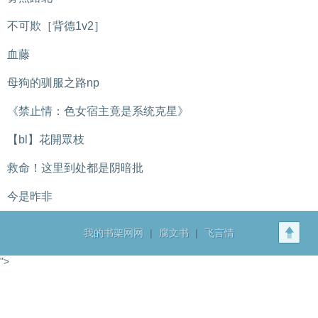
不可欺［背德1v2］
血藤
母狗的驯服之路np
《禁止情：色女宿主竟是系统克星》
【bl】花開眾枝
救命！这里到处都是阴暗批
今是昨非
我的书架网网
|
腐文书
|
飞言情
">