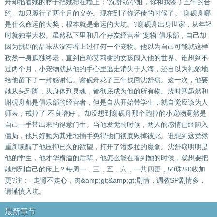
舟却掐着她的脖子把她摁在墙上：“沈舒窈小姐，你和我签了五年的合
约，却只履行了两个月的义务。现在到了你还债的时候了。”谢砚舟哪
是什么命运的大奖，根本就是命运的大坑。?谢砚舟出身世家，从年轻
时就独掌大权。虽然私下里和几个好友经营着“宠物”俱乐部，自己却
因为挑剔的品味从没有看上过任何一个宠物。他以为自己可能就这样
孜然一身孤独终老，直到自称艾莉榭的女孩闯入他的世界。谁想到不
过两个月，小宠物就从他的手心里逃走消失于人海，还自以为礼貌地
给他留下了一封感谢信。谢砚舟花了三年找回沈舒窈。这一次，他要
她从头到脚，从身体到灵魂，都彻底成为他的所有物。裴时卿虽然和
谢砚舟都是俱乐部的经营者，但是自从开始带学生，就自觉应该为人
师表，戒掉了“不良嗜好”。却没想到谢砚舟那个跑掉的小宠物竟然是
自己一手带出来的得意门生。当他发觉的时候，两人的感情已经陷入
僵局，他只好勉为其难地插手免得他们彻底毁掉彼此。谁想到这竟然
重新唤醒了他压抑已久的欲望，打开了潘多拉的魔盒。沈舒窈明明是
他的学生，他才华横溢的后辈，他怎么能在看到她的时候，就想要把
她绑到自己的床上？每周一，三，五，六，一共四更，50珠/50收加
更?注：- 走肾不走心，肉&amp;gt;&amp;gt;剧情，调教SP剧情多，
请谨慎入坑。
最新章节