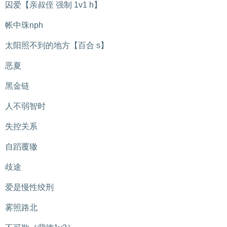
囚爱【亲叔侄 强制 1v1 h】
帐中珠nph
太阳照不到的地方【百合 s】
恶夏
黑金链
人不弱智时
失控关系
自蹈覆辙
歧途
爱是慢性绞刑
雾照路北