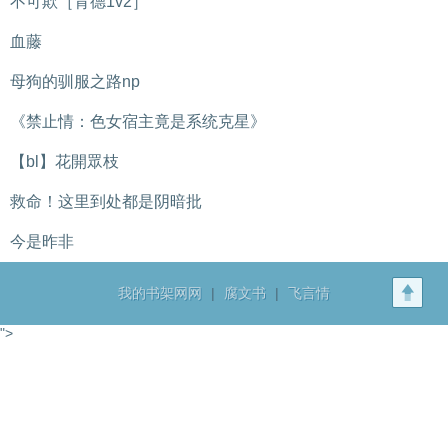
不可欺［背德1v2］
血藤
母狗的驯服之路np
《禁止情：色女宿主竟是系统克星》
【bl】花開眾枝
救命！这里到处都是阴暗批
今是昨非
我的书架网网
|
腐文书
|
飞言情
">