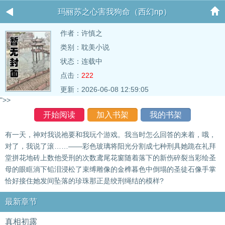
玛丽苏之心害我狗命（西幻np）
作者：
许慎之
类别：耽美小说
状态：连载中
点击：
222
更新：2026-06-08 12:59:05
">>
开始阅读
加入书架
我的书架
有一天，神对我说祂要和我玩个游戏。我当时怎么回答的来着，哦，
对了，我说了滚……——彩色玻璃将阳光分割成七种刑具她跪在礼拜
堂拼花地砖上数他受刑的次数鸢尾花窗随着落下的新伤碎裂当彩绘圣
母的眼眶淌下铅泪浸松了束缚雕像的金榫暮色中倒塌的圣徒石像手掌
恰好接住她发间坠落的珍珠那正是绞刑绳结的模样?
最新章节
真相初露