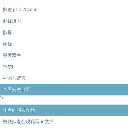
归途 jiz ai23co m
剑锋所向
骸骨
怀疑
墨发双生
锦裂h
神谕与谎言
查看完整目录
">
作者的相关作品
被联姻老公现我写po文后