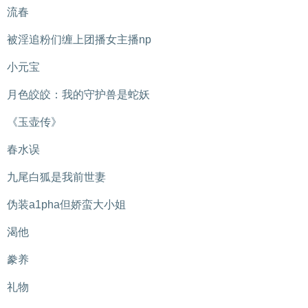
流春
被淫追粉们缠上团播女主播np
小元宝
月色皎皎：我的守护兽是蛇妖
《玉壶传》
春水误
九尾白狐是我前世妻
伪装a1pha但娇蛮大小姐
渴他
豢养
礼物