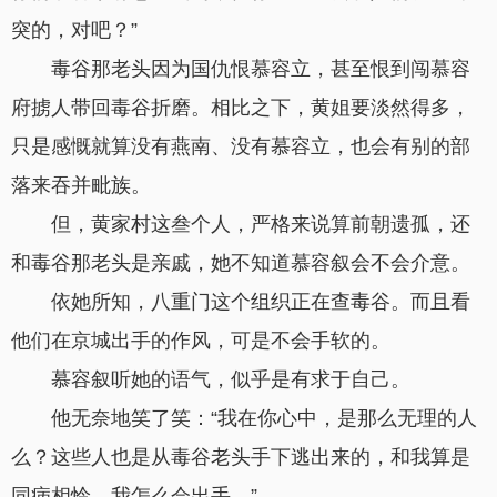
突的，对吧？”
毒谷那老头因为国仇恨慕容立，甚至恨到闯慕容
府掳人带回毒谷折磨。相比之下，黄姐要淡然得多，
只是感慨就算没有燕南、没有慕容立，也会有别的部
落来吞并毗族。
但，黄家村这叁个人，严格来说算前朝遗孤，还
和毒谷那老头是亲戚，她不知道慕容叙会不会介意。
依她所知，八重门这个组织正在查毒谷。而且看
他们在京城出手的作风，可是不会手软的。
慕容叙听她的语气，似乎是有求于自己。
他无奈地笑了笑：“我在你心中，是那么无理的人
么？这些人也是从毒谷老头手下逃出来的，和我算是
同病相怜，我怎么会出手。”