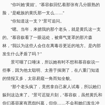
“你叫她‘黄姐’。”慕容叙回忆着那张有几分眼熟的
脸，“是毗族的黄氏那一支么……”
“你知道这一支？”景可追问。
“嗯。当年，来掳我的那个老头，就是黄氏这一支
的。”慕容叙看了一眼远处，被瘴气笼罩的那片森
林，“我以为这些人会住在离毒谷更近的地方。是内部
发生什么矛盾了吗？”
景可咽了口唾沫，所以她有时不想和慕容叙说一
些事，因为他太聪明、太善于揣测了，在八重门知道
的情报又多，太容易窥一角而知全貌。
“那个老头疯了，竟然拿自己家人试毒，所以她们
躲到这边来了。”景可迟疑片刻，“慕容叙，虽然黄氏和
你们慕容家有恩怨纠葛，但你……不会和她们发生冲