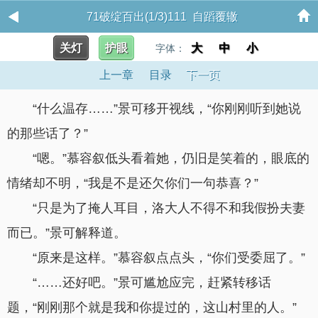
71破绽百出(1/3)111 自蹈覆辙
关灯
护眼
大
中
小
字体：
上一章
目录
下一页
“什么温存……”景可移开视线，“你刚刚听到她说
的那些话了？”
“嗯。”慕容叙低头看着她，仍旧是笑着的，眼底的
情绪却不明，“我是不是还欠你们一句恭喜？”
“只是为了掩人耳目，洛大人不得不和我假扮夫妻
而已。”景可解释道。
“原来是这样。”慕容叙点点头，“你们受委屈了。”
“……还好吧。”景可尴尬应完，赶紧转移话
题，“刚刚那个就是我和你提过的，这山村里的人。”