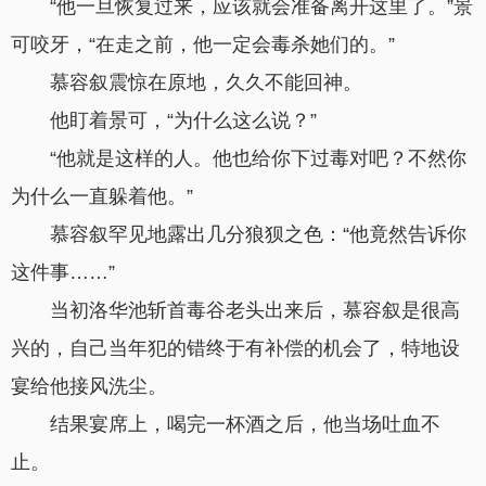
“他一旦恢复过来，应该就会准备离开这里了。”景
可咬牙，“在走之前，他一定会毒杀她们的。”
慕容叙震惊在原地，久久不能回神。
他盯着景可，“为什么这么说？”
“他就是这样的人。他也给你下过毒对吧？不然你
为什么一直躲着他。”
慕容叙罕见地露出几分狼狈之色：“他竟然告诉你
这件事……”
当初洛华池斩首毒谷老头出来后，慕容叙是很高
兴的，自己当年犯的错终于有补偿的机会了，特地设
宴给他接风洗尘。
结果宴席上，喝完一杯酒之后，他当场吐血不
止。