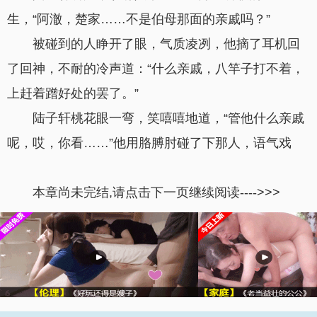
生，“阿澈，楚家……不是伯母那面的亲戚吗？”
被碰到的人睁开了眼，气质凌冽，他摘了耳机回
了回神，不耐的冷声道：“什么亲戚，八竿子打不着，
上赶着蹭好处的罢了。”
陆子轩桃花眼一弯，笑嘻嘻地道，“管他什么亲戚
呢，哎，你看……”他用胳膊肘碰了下那人，语气戏
本章尚未完结,请点击下一页继续阅读---->>>