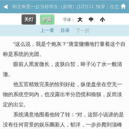
和主角受一起当转学生（剧情）(1/2)111 快穿：在总
关灯
护眼
大
中
小
受文里抢主角攻np
字体：
上一章
目录
下一页
“这么说，我是个炮灰？”唐棠慵懒地打量着这个自
称是系统的光团。
眼前人黑发微长，皮肤白皙，眸子沁了水一般清
澈。
他五官精致完美的恰到好处，纵使盘坐在空无一
物的系统空间内，也没露出半分恐慌和狼狈，反而淡
定的出尘。
系统满意地围着他转了转：“对，这部小说讲的是
没有任何背景的娱乐圈新人，郁洋，一步步爬到顶峰