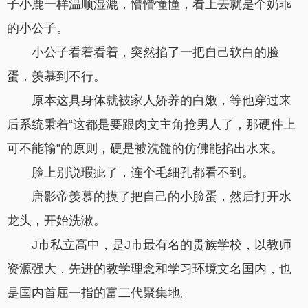
子小鹿一样温顺湿漉，懵懵懂懂，看上去就是个奶乖
的小公子。
小公子看着看着，突然掐了一把自己软白的脸
蛋，羡慕到不行。
原本这具身体就被家人娇养的白嫩，等他穿过来
后系统秉着“这都是要跟肉文主角抢男人了，那硬件上
可不能输”的原则，硬是被洗髓的仿佛能掐出水来。
脸上别说瑕疵了，连个毛细孔都看不到。
唐影帝羡慕的摸了把自己的小脸蛋，然后打开水
龙头，开始洗漱。
J市私立高中，是J市最有名的贵族学校，以教师
资源强大，先进的教学理念和学习环境文名国内，也
是国内首屈一指的富二代聚集地。