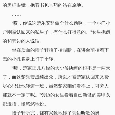
的黑框眼镜，抱着书包乖巧的站在原地。
……
“哎，你说这楚乐安骄傲个什么劲啊，一个小门小
户刚被认回来的私生子，有什么好得意的。”女生抱怨
的和旁边的人说话。
坐在后面的陆子轩抬了抬眼睫，在讲台前抬着下
巴的小孔雀身上打了个转。
“啧，楚家正儿八经的大少爷纨绔的也不是一两天
了，而这楚乐安成绩出众，所以才被楚家认回来又费
尽心思让他转进一班，虽然楚家咱们看不上，可旁人
那就不一定了呢。”旁边的女生看着自己新做的美甲头
都没抬，慢悠悠地说。
陆子轩听完，饶有兴致地碰了旁边听歌的男