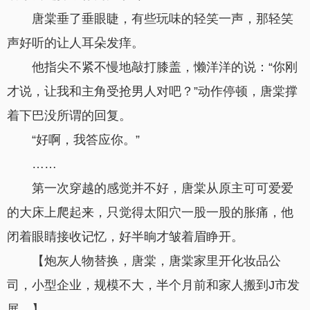
唐棠垂了垂眼睫，有些玩味的轻笑一声，那轻笑
声好听的让人耳朵发痒。
他指尖不紧不慢地敲打膝盖，懒洋洋的说：“你刚
才说，让我和主角受抢男人对吧？”动作停顿，唐棠撑
着下巴没所谓的回复。
“好啊，我答应你。”
……
第一次穿越的感觉并不好，唐棠从原主可可爱爱
的大床上爬起来，只觉得太阳穴一股一股的胀痛，他
闭着眼睛接收记忆，好半晌才皱着眉睁开。
【炮灰人物替换，唐棠，唐棠家里开化妆品公
司，小型企业，规模不大，半个月前和家人搬到J市发
展。】