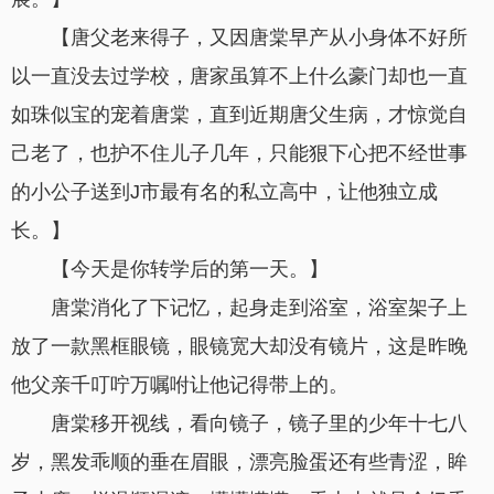
【唐父老来得子，又因唐棠早产从小身体不好所
以一直没去过学校，唐家虽算不上什么豪门却也一直
如珠似宝的宠着唐棠，直到近期唐父生病，才惊觉自
己老了，也护不住儿子几年，只能狠下心把不经世事
的小公子送到J市最有名的私立高中，让他独立成
长。】
【今天是你转学后的第一天。】
唐棠消化了下记忆，起身走到浴室，浴室架子上
放了一款黑框眼镜，眼镜宽大却没有镜片，这是昨晚
他父亲千叮咛万嘱咐让他记得带上的。
唐棠移开视线，看向镜子，镜子里的少年十七八
岁，黑发乖顺的垂在眉眼，漂亮脸蛋还有些青涩，眸